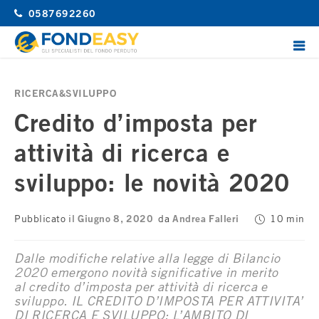
Vai
0587692260
la
contenuto
ME
PRI
FondEasy
Gli specialisti del Fondo Perduto
RICERCA&SVILUPPO
Credito d’imposta per
attività di ricerca e
sviluppo: le novità 2020
Pubblicato il
Giugno 8, 2020
da
Andrea Falleri
10 min
Dalle modifiche relative alla legge di Bilancio
2020 emergono novità significative in merito
al credito d’imposta per attività di ricerca e
sviluppo. IL CREDITO D’IMPOSTA PER ATTIVITA’
DI RICERCA E SVILUPPO: L’AMBITO DI