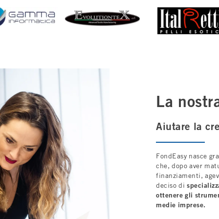
La nostr
Aiutare la cr
FondEasy nasce gra
che, dopo aver matu
finanziamenti, agev
deciso di
specializz
ottenere gli strumen
medie imprese.