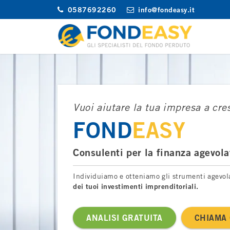
Vai
0587692260
info@fondeasy.it
la
contenuto
FondEasy
Gli specialisti del Fondo Perduto
Vuoi aiutare la tua impresa a cre
FOND
EASY
Consulenti per la finanza agevola
Individuiamo e otteniamo gli strumenti agevola
dei tuoi investimenti imprenditoriali.
ANALISI GRATUITA
CHIAMA 