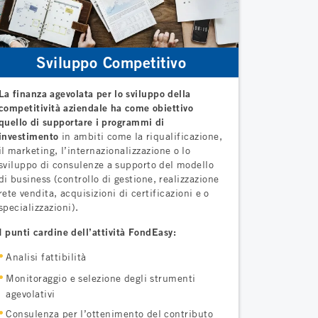
Sviluppo Competitivo
La finanza agevolata per lo sviluppo della
competitività aziendale ha come obiettivo
quello di supportare i programmi di
investimento
in ambiti come la riqualificazione,
il marketing, l’internazionalizzazione o lo
sviluppo di consulenze a supporto del modello
di business (controllo di gestione, realizzazione
rete vendita, acquisizioni di certificazioni e o
specializzazioni).
I punti cardine dell’attività FondEasy:
Analisi fattibilità
Monitoraggio e selezione degli strumenti
agevolativi
Consulenza per l’ottenimento del contributo