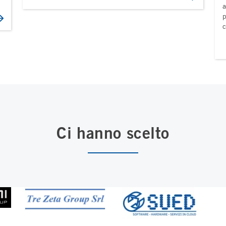
a
p
c
Ci hanno scelto