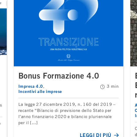
Bonus Formazione 4.0
Impresa 4.0
3 min
Incentivi alle imprese
La legge 27 dicembre 2019, n. 160 del 2019 –
n
A
recante “Bilancio di previsione dello Stato per
C
I
l’anno finanziario 2020 e bilancio pluriennale
per il […]
e
C
d
LEGGI DI PIÚ