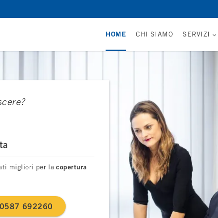
HOME
CHI SIAMO
SERVIZI
scere?
ta
ti migliori per la
copertura
0587 692260