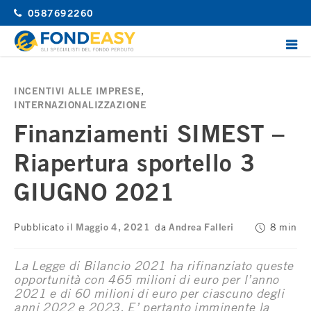
Vai
0587692260
la
contenuto
ME
PRI
FondEasy
Gli specialisti del Fondo Perduto
INCENTIVI ALLE IMPRESE
,
INTERNAZIONALIZZAZIONE
Finanziamenti SIMEST –
Riapertura sportello 3
GIUGNO 2021
Pubblicato il
Maggio 4, 2021
da
Andrea Falleri
8 min
La Legge di Bilancio 2021 ha rifinanziato queste
opportunità con 465 milioni di euro per l’anno
2021 e di 60 milioni di euro per ciascuno degli
anni 2022 e 2023. E’ pertanto imminente la