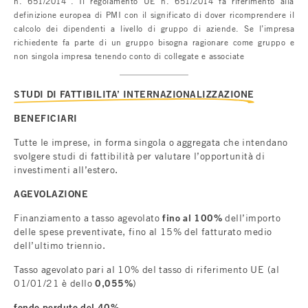
n. 651/2014”. Il regolamento UE n. 651/2014 fa riferimento alla
definizione europea di PMI con il significato di dover ricomprendere il
calcolo dei dipendenti a livello di gruppo di aziende. Se l’impresa
richiedente fa parte di un gruppo bisogna ragionare come gruppo e
non singola impresa tenendo conto di collegate e associate
STUDI DI FATTIBILITA’ INTERNAZIONALIZZAZIONE
BENEFICIARI
Tutte le imprese, in forma singola o aggregata che intendano
svolgere studi di fattibilità per valutare l’opportunità di
investimenti all’estero.
AGEVOLAZIONE
Finanziamento a tasso agevolato
fino al 100%
dell’importo
delle spese preventivate, fino al 15% del fatturato medio
dell’ultimo triennio.
Tasso agevolato pari al 10% del tasso di riferimento UE (al
01/01/21 è dello
0,055%
)
fondo perduto del 40%