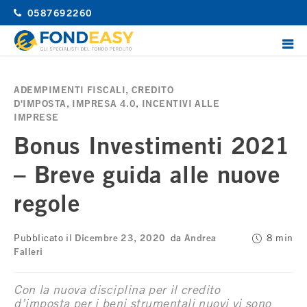
Vai
0587692260
la
contenuto
ME
PRI
FondEasy
Gli specialisti del Fondo Perduto
ADEMPIMENTI FISCALI
,
CREDITO
D'IMPOSTA
,
IMPRESA 4.0
,
INCENTIVI ALLE
IMPRESE
Bonus Investimenti 2021
– Breve guida alle nuove
regole
Pubblicato il
Dicembre 23, 2020
da
Andrea
8 min
Falleri
Con la nuova disciplina per il credito
d’imposta per i beni strumentali nuovi vi sono