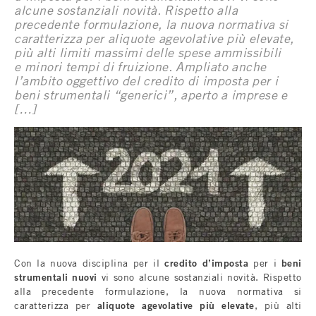
alcune sostanziali novità. Rispetto alla
precedente formulazione, la nuova normativa si
caratterizza per aliquote agevolative più elevate,
più alti limiti massimi delle spese ammissibili
e minori tempi di fruizione. Ampliato anche
l’ambito oggettivo del credito di imposta per i
beni strumentali “generici”, aperto a imprese e
[…]
Con la nuova disciplina per il
credito d’imposta
per i
beni
strumentali nuovi
vi sono alcune sostanziali novità. Rispetto
alla precedente formulazione, la nuova normativa si
caratterizza per
aliquote agevolative più elevate
, più alti